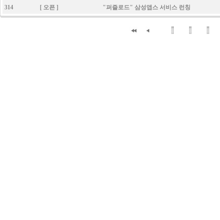
314 [ 오픈 ] "퍼즐로드" 삼성앱스 서비스 런칭